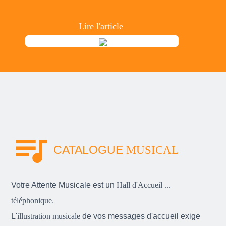
Lire l'article
queue_music
CATALOGUE
MUSICAL
Votre Attente Musicale est un
Hall d'Accueil ...
téléphonique
.
L'
illustration musicale
de vos messages d'accueil exige