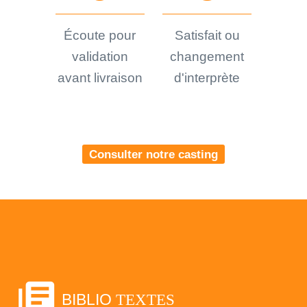
Écoute pour
Satisfait ou
validation
changement
avant livraison
d'interprète
Consulter notre casting
library_books
BIBLIO
TEXTES