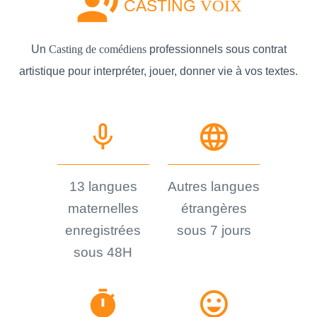
record_voice_over
CASTING
VOIX
Un
Casting de comédiens
professionnels sous contrat
artistique pour interpréter, jouer, donner vie à vos textes.
mic_none
language
13 langues
Autres langues
maternelles
étrangères
enregistrées
sous 7 jours
sous 48H
timer
sentiment_very_satisfied